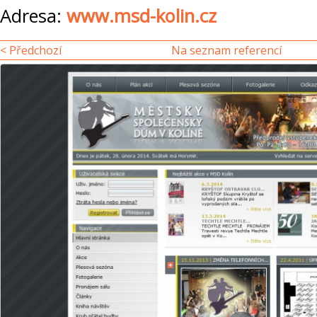
Adresa:
www.msd-kolin.cz
< Předchozí
Na seznam referencí