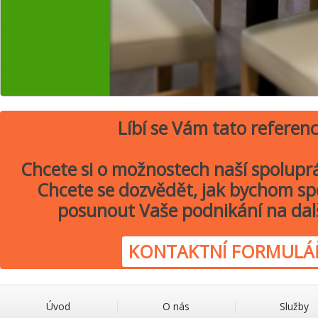
Líbí se Vám tato referen
Chcete si o možnostech naší spolupr
Chcete se dozvědět, jak bychom sp
posunout Vaše podnikání na dal
KONTAKTNÍ FORMULÁ
Úvod
O nás
Služby